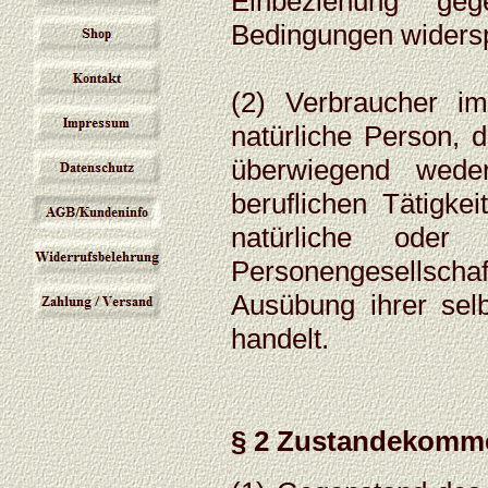
Einbeziehung geg
Bedingungen widers
(2) Verbraucher i
natürliche Person, 
überwiegend weder
beruflichen Tätigke
natürliche oder 
Personengesellscha
Ausübung ihrer selb
handelt.
§ 2 Zustandekomme